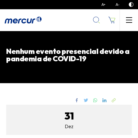
A
A
+
-
Laboratório de Inovação Social
Nenhum evento presencial devido a
pandemia de COVID-19
31
Dez