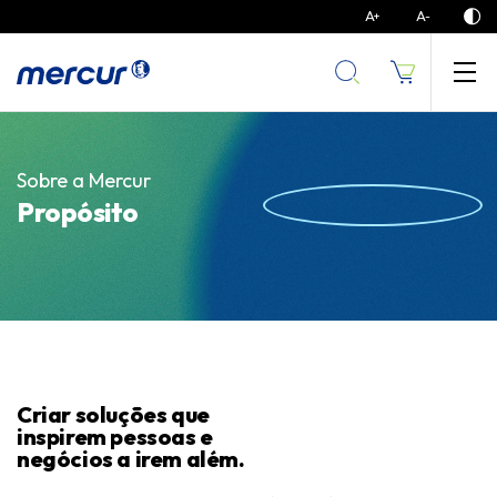
A
A
+
-
Sobre a Mercur
Propósito
Criar soluções que
inspirem pessoas e
negócios a irem além.