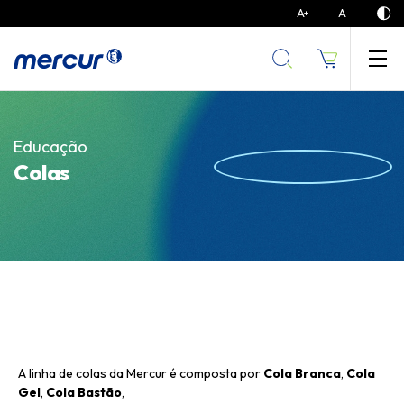
A
A
+
-
Educação
Colas
A linha de colas da Mercur é composta por
Cola Branca
,
Cola
Gel
,
Cola Bastão
,